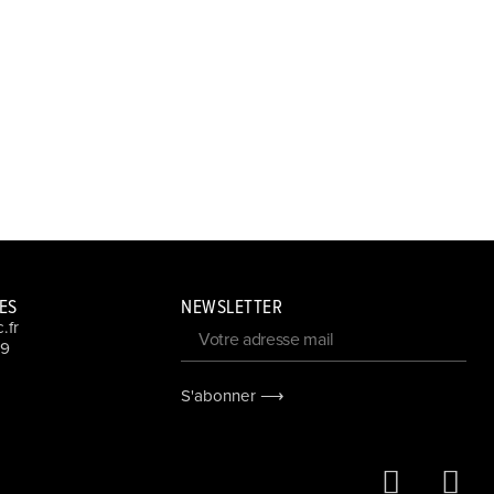
ES
NEWSLETTER
.fr
09
S'abonner ⟶