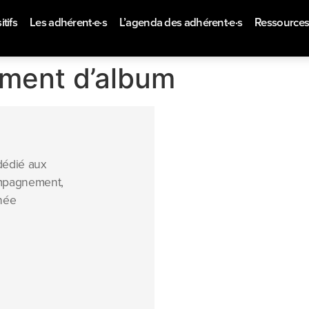
tifs
Les adhérent·e·s
L’agenda des adhérent·e·s
Ressource
rement d’album
dédié aux
compagnement,
nnée