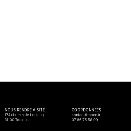
NOUS RENDRE VISITE
COORDONNÉES
174 chemin de Lestang
contact@rhocc.fr
31100 Toulouse
07 66 75 58 09